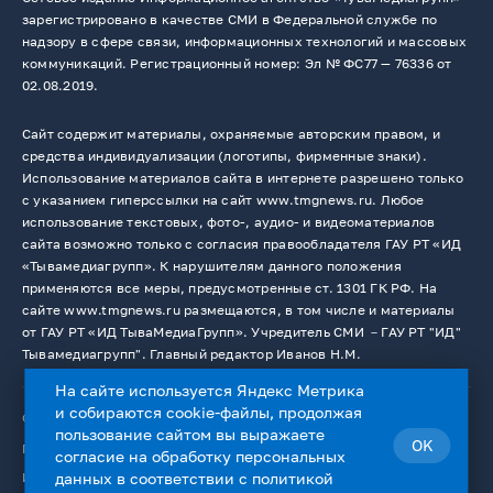
зарегистрировано в качестве СМИ в Федеральной службе по
надзору в сфере связи, информационных технологий и массовых
коммуникаций. Регистрационный номер: Эл № ФС77 — 76336 от
02.08.2019.
Сайт содержит материалы, охраняемые авторским правом, и
средства индивидуализации (логотипы, фирменные знаки).
Использование материалов сайта в интернете разрешено только
с указанием гиперссылки на сайт www.tmgnews.ru. Любое
использование текстовых, фото-, аудио- и видеоматериалов
сайта возможно только с согласия правообладателя ГАУ РТ «ИД
«Тывамедиагрупп». К нарушителям данного положения
применяются все меры, предусмотренные ст. 1301 ГК РФ. На
сайте www.tmgnews.ru размещаются, в том числе и материалы
от ГАУ РТ «ИД ТываМедиаГрупп». Учредитель СМИ －ГАУ РТ "ИД"
Тывамедиагрупп". Главный редактор Иванов Н.М.
На сайте используется Яндекс Метрика
и собираются cookie-файлы, продолжая
© 2026. Все права защищены.
12+
пользование сайтом вы выражаете
OK
Пользовательское соглашение
согласие на
обработку персональных
данных
в соответствии с
политикой
Использование cookie-файлов