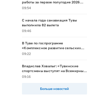
работы за первое полугодие 2026
года
09:54
С начала года санавиация Тувы
выполнила 82 вылета
09:46
В Туве по госпрограмме
«Комплексное развитие сельских
территорий» строят два объекта
09:22
Владислав Ховалыг: «Тувинские
спортсмены выступят на Всемирных
играх кочевников в Кыргызстане»
09:16
Больше новостей