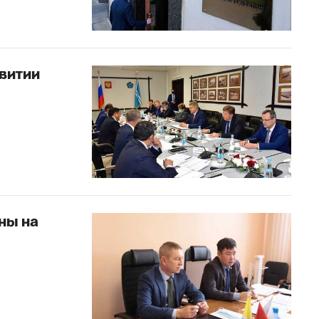
витии
ны на