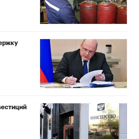
держку
вестиций