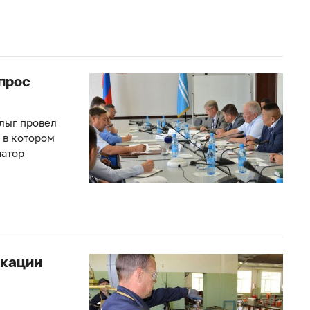
прос
лыг провел
 в котором
натор
икации