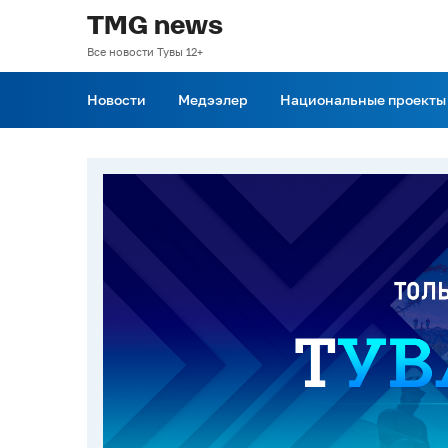
TMG news
Все новости Тувы 12+
Новости
Медээлер
Национальные проекты