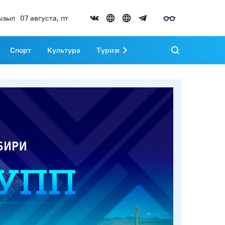
ызыл
07 августа, пт
Спорт
Культура
Туризм
Развитие Тувы
Реда