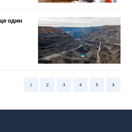
ще один
1
2
3
4
5