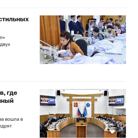
кстильных
п»
 двух
в, где
нный
ва вошла в
едрят