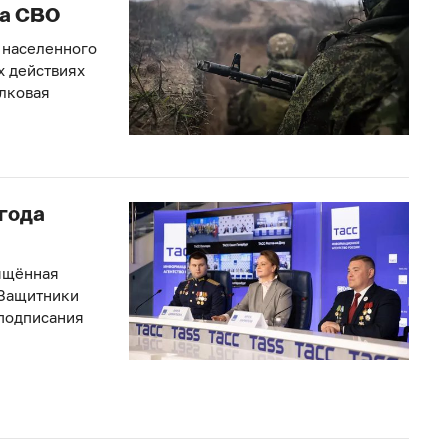
на СВО
 населенного
х действиях
елковая
года
вящённая
«Защитники
 подписания