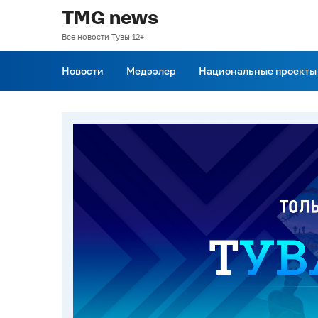
TMG news
Все новости Тувы 12+
Новости
Медээлер
Национальные проекты