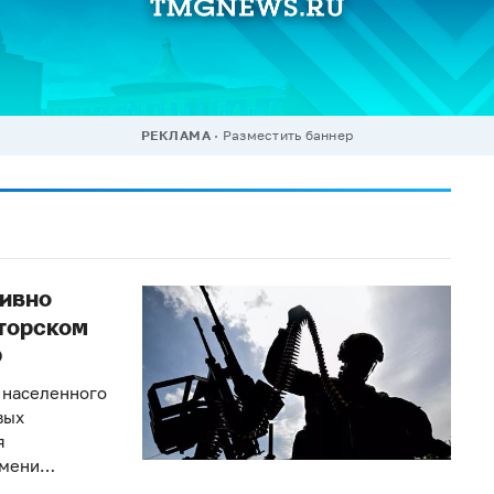
РЕКЛАМА
Разместить баннер
тивно
торском
О
 населенного
вых
я
имени…