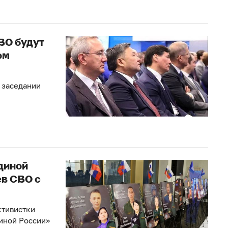
ВО будут
ом
 заседании
диной
ев СВО с
ктивистки
иной России»