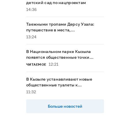
детский сад по нацпроектам
14:36
Таежными тропами Дерсу Узала:
путешествие в места,
напоминающие о герое Максима
13:24
Мунзука
В Национальном парке Кызыла
появятся общественные точки
доступа к интернету
12:21
ЧИТАЕМОЕ
В Кызыле устанавливают новые
общественные туалеты к
буддийскому форуму
11:32
Больше новостей