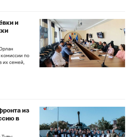
ёвки и
жки
 Орлан
 комиссии по
 их семей,
фронта из
ссию в
 Тувы