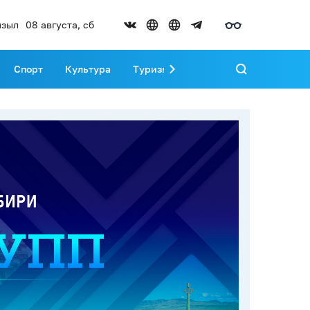
зыл
08 августа, сб
Спорт
Культура
Туризм
Развитие Тувы
Реда