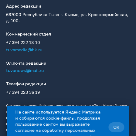
Адрес редакции
667000 Республика Тыва г. Кызыл, ул. Красноармейская,
д. 100.
Коммерческий отдел
+7 394 222 18 10
tuvamedia@bk.ru
Эл.почта редакции
tuvanews@mail.ru
Телефон редакции
+7 394 223 36 19
Сетевое издание Информационное агентство «ТуваМедиаГрупп»
зарегистрировано в качестве СМИ в Федеральной службе по
На сайте используется Яндекс Метрика
надзору в сфере связи, информационных технологий и массовых
и собираются cookie-файлы, продолжая
коммуникаций. Регистрационный номер: Эл № ФС77 — 76336 от
пользование сайтом вы выражаете
OK
02.08.2019.
согласие на
обработку персональных