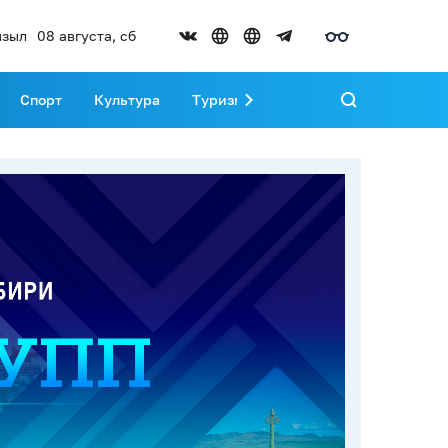
зыл
08 августа, сб
Спорт
Культура
Туризм
Развитие Тувы
Реда