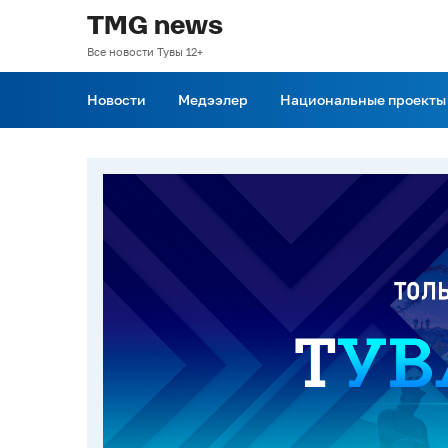
TMG news
Все новости Тувы 12+
Новости
Медээлер
Национальные проекты