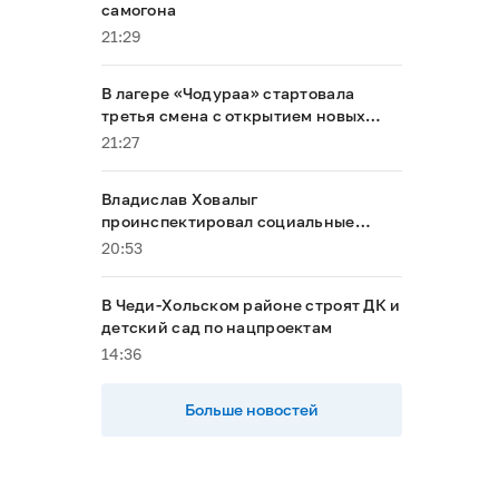
самогона
21:29
В лагере «Чодураа» стартовала
третья смена с открытием новых
корпусов
21:27
Владислав Ховалыг
проинспектировал социальные
объекты в Тандинском районе
20:53
В Чеди-Хольском районе строят ДК и
детский сад по нацпроектам
14:36
Больше новостей