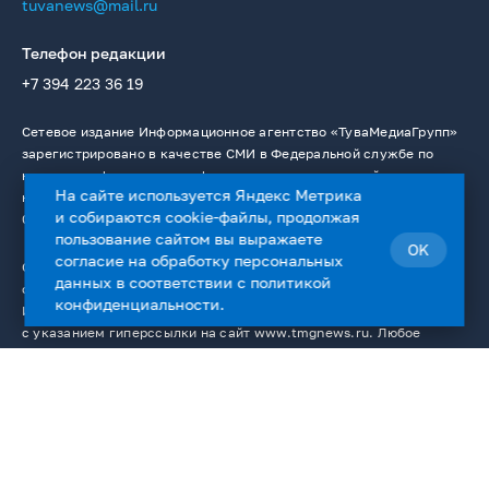
tuvanews@mail.ru
Телефон редакции
+7 394 223 36 19
Сетевое издание Информационное агентство «ТуваМедиаГрупп»
зарегистрировано в качестве СМИ в Федеральной службе по
надзору в сфере связи, информационных технологий и массовых
На сайте используется Яндекс Метрика
коммуникаций. Регистрационный номер: Эл № ФС77 — 76336 от
и собираются cookie-файлы, продолжая
02.08.2019.
пользование сайтом вы выражаете
OK
согласие на
обработку персональных
Сайт содержит материалы, охраняемые авторским правом, и
данных
в соответствии с
политикой
средства индивидуализации (логотипы, фирменные знаки).
конфиденциальности
.
Использование материалов сайта в интернете разрешено только
с указанием гиперссылки на сайт www.tmgnews.ru. Любое
использование текстовых, фото-, аудио- и видеоматериалов
сайта возможно только с согласия правообладателя ГАУ РТ «ИД
«Тывамедиагрупп». К нарушителям данного положения
применяются все меры, предусмотренные ст. 1301 ГК РФ. На
сайте www.tmgnews.ru размещаются, в том числе и материалы
от ГАУ РТ «ИД ТываМедиаГрупп». Учредитель СМИ －ГАУ РТ "ИД"
Тывамедиагрупп". Главный редактор Иванов Н.М.