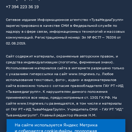
+7 394 223 36 19
Сетевое издание Информационное агентство «ТуваМедиаГрупп»
зарегистрировано в качестве СМИ в Федеральной службе по
надзору в сфере связи, информационных технологий и массовых
коммуникаций. Регистрационный номер: Эл № ФС77 — 76336 от
02.08.2019.
Сайт содержит материалы, охраняемые авторским правом, и
средства индивидуализации (логотипы, фирменные знаки).
Использование материалов сайта в интернете разрешено только
с указанием гиперссылки на сайт www.tmgnews.ru. Любое
использование текстовых, фото-, аудио- и видеоматериалов
сайта возможно только с согласия правообладателя ГАУ РТ «ИД
«Тывамедиагрупп». К нарушителям данного положения
применяются все меры, предусмотренные ст. 1301 ГК РФ. На
сайте www.tmgnews.ru размещаются, в том числе и материалы
от ГАУ РТ «ИД ТываМедиаГрупп». Учредитель СМИ －ГАУ РТ "ИД"
Тывамедиагрупп". Главный редактор Иванов Н.М.
На сайте используется Яндекс Метрика
и собираются cookie-файлы, продолжая