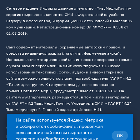
Сетевое издание Информационное агентство «ТуваМедиаГрупп»
зарегистрировано в качестве СМИ в Федеральной службе по
надзору в сфере связи, информационных технологий и массовых
коммуникаций. Регистрационный номер: Эл № ФС77 — 76336 от
02.08.2019.
Сайт содержит материалы, охраняемые авторским правом, и
средства индивидуализации (логотипы, фирменные знаки).
Использование материалов сайта в интернете разрешено только
с указанием гиперссылки на сайт www.tmgnews.ru. Любое
использование текстовых, фото-, аудио- и видеоматериалов
сайта возможно только с согласия правообладателя ГАУ РТ «ИД
«Тывамедиагрупп». К нарушителям данного положения
применяются все меры, предусмотренные ст. 1301 ГК РФ. На
сайте www.tmgnews.ru размещаются, в том числе и материалы
от ГАУ РТ «ИД ТываМедиаГрупп». Учредитель СМИ －ГАУ РТ "ИД"
Тывамедиагрупп". Главный редактор Иванов Н.М.
На сайте используется Яндекс Метрика
и собираются cookie-файлы, продолжая
© 2026. Все права защищены.
12+
пользование сайтом вы выражаете
OK
Пользовательское соглашение
согласие на
обработку персональных