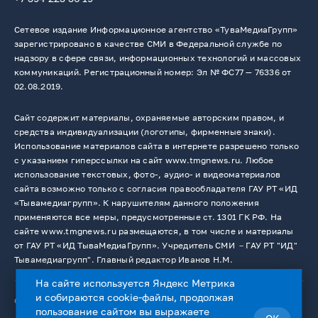
Сетевое издание Информационное агентство «ТуваМедиаГрупп»
зарегистрировано в качестве СМИ в Федеральной службе по
надзору в сфере связи, информационных технологий и массовых
коммуникаций. Регистрационный номер: Эл № ФС77 — 76336 от
02.08.2019.
Сайт содержит материалы, охраняемые авторским правом, и
средства индивидуализации (логотипы, фирменные знаки).
Использование материалов сайта в интернете разрешено только
с указанием гиперссылки на сайт www.tmgnews.ru. Любое
использование текстовых, фото-, аудио- и видеоматериалов
сайта возможно только с согласия правообладателя ГАУ РТ «ИД
«Тывамедиагрупп». К нарушителям данного положения
применяются все меры, предусмотренные ст. 1301 ГК РФ. На
сайте www.tmgnews.ru размещаются, в том числе и материалы
от ГАУ РТ «ИД ТываМедиаГрупп». Учредитель СМИ －ГАУ РТ "ИД"
Тывамедиагрупп". Главный редактор Иванов Н.М.
На сайте используется Яндекс Метрика
и собираются cookie-файлы, продолжая
© 2026. Все права защищены.
12+
пользование сайтом вы выражаете